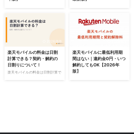
楽天モバイルはSIMカード返却不
楽天モバイルの解約方法まとめを
要を解説。SIMカードの処分方法
解説。解約月の料金は「日割り」
（返却不要な場合）など、手順・
ではない（段階制で精算）など、
注意点を詳しく説明します。
手順・注意点を詳しく説明しま
【2026年版】
す。【2026年最新版】
2026/8/6
2026/8/4
楽天モバイルの料金は日割
楽天モバイルに最低利用期
計算できる？契約・解約の
間はない｜違約金0円・いつ
日割りについて！
解約してもOK【2026年
版】
楽天モバイルの料金は日割計算で
きる？契約・解約の日割りについ
楽天モバイルに最低利用期間はあ
て！を解説。楽天モバイルの料金
るか・解約金/違約金の有無を整
は日割り計算はされる？・契約開
理。最短解約の可否・MNP転出
始日はいつ？初月はいつ？など、
手数料・端末48回払い残債の扱
手順・注意点を詳しく説明しま
いを解説。短期解約の注意点と安
す。
全に乗り換える期間目安も提示。