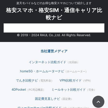
楽天モバイルなどのお得な格安スマホについて紹介します
格安スマホ・格安SIM・通信キャリア比
較ナビ
© 2019 - 2024 RAUL Co.,Ltd. All Rights Reserved.
当社運営メディア
インターネット比較ガイド
（光回線）
home5G・ホームルーターナビ
（ホームルーター）
でんき比較ナビ
VPN比較ガイド
（電気料金）
（VPN）
4DPocket
ミールキット比較ガイド
（PC周辺機器）
（宅食）
固定費見直しナビ
（固定費）
ウォーターサーバー比較ガイド