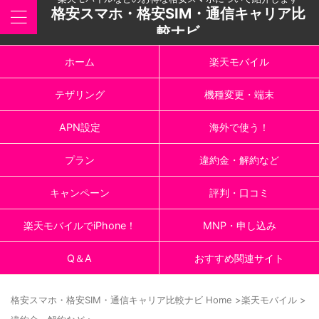
格安スマホ・格安SIM・通信キャリア比
較ナビ
ホーム
楽天モバイル
テザリング
機種変更・端末
APN設定
海外で使う！
プラン
違約金・解約など
キャンペーン
評判・口コミ
楽天モバイルでiPhone！
MNP・申し込み
Q＆A
おすすめ関連サイト
格安スマホ・格安SIM・通信キャリア比較ナビ Home
>
楽天モバイル
>