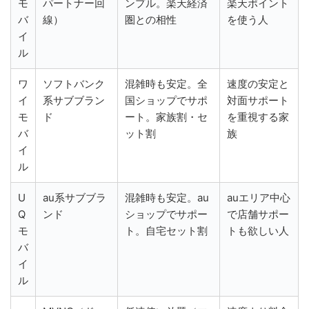
モ
パートナー回
ンプル。楽天経済
楽天ポイント
バ
線）
圏との相性
を使う人
イ
ル
ワ
ソフトバンク
混雑時も安定。全
速度の安定と
イ
系サブブラン
国ショップでサポ
対面サポート
モ
ド
ート。家族割・セ
を重視する家
バ
ット割
族
イ
ル
U
au系サブブラ
混雑時も安定。au
auエリア中心
Q
ンド
ショップでサポー
で店舗サポー
モ
ト。自宅セット割
トも欲しい人
バ
イ
ル