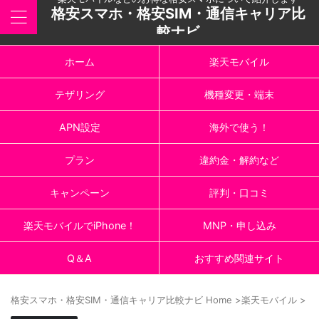
格安スマホ・格安SIM・通信キャリア比
較ナビ
ホーム
楽天モバイル
テザリング
機種変更・端末
APN設定
海外で使う！
プラン
違約金・解約など
キャンペーン
評判・口コミ
楽天モバイルでiPhone！
MNP・申し込み
Q＆A
おすすめ関連サイト
格安スマホ・格安SIM・通信キャリア比較ナビ Home
>
楽天モバイル
>