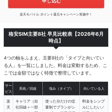
申し込む
楽天モバイル ポイント還元キャンペーン実施中！
格安SIM主要8社 早見比較表【2026年6月
時点】
4つの軸をふまえ、主要8社の「タイプと向いてい
る人」を一覧にしました。料金は変動するため、こ
こでは金額ではなく特徴で整理しています。
サー
系統／回線
強み（タイプ）
向いている人
ビス
楽
キャリア（自
使った分だけの従
料金をシンプ
天
社回線＋一部
量制でプランがシ
ルにしたい／