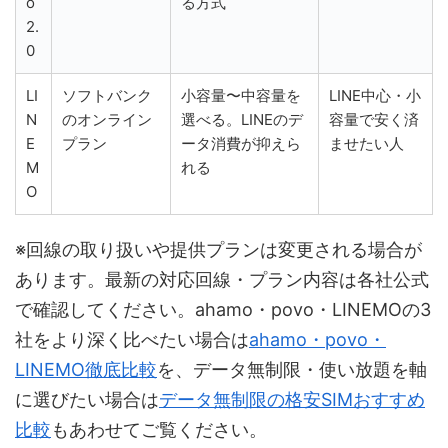
o
る方式
2.
0
LI
ソフトバンク
小容量〜中容量を
LINE中心・小
N
のオンライン
選べる。LINEのデ
容量で安く済
E
プラン
ータ消費が抑えら
ませたい人
M
れる
O
※回線の取り扱いや提供プランは変更される場合が
あります。最新の対応回線・プラン内容は各社公式
で確認してください。ahamo・povo・LINEMOの3
社をより深く比べたい場合は
ahamo・povo・
LINEMO徹底比較
を、データ無制限・使い放題を軸
に選びたい場合は
データ無制限の格安SIMおすすめ
比較
もあわせてご覧ください。