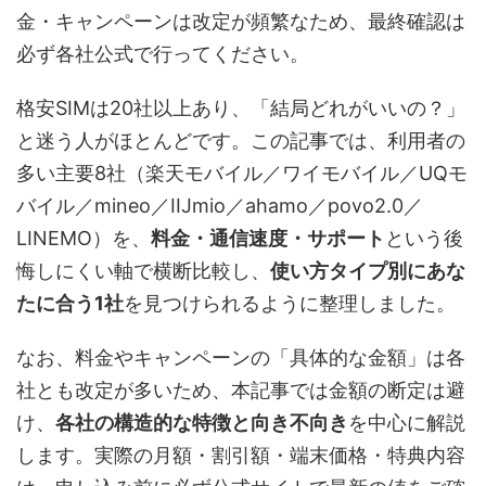
金・キャンペーンは改定が頻繁なため、最終確認は
必ず各社公式で行ってください。
格安SIMは20社以上あり、「結局どれがいいの？」
と迷う人がほとんどです。この記事では、利用者の
多い主要8社（楽天モバイル／ワイモバイル／UQモ
バイル／mineo／IIJmio／ahamo／povo2.0／
LINEMO）を、
料金・通信速度・サポート
という後
悔しにくい軸で横断比較し、
使い方タイプ別にあな
たに合う1社
を見つけられるように整理しました。
なお、料金やキャンペーンの「具体的な金額」は各
社とも改定が多いため、本記事では金額の断定は避
け、
各社の構造的な特徴と向き不向き
を中心に解説
します。実際の月額・割引額・端末価格・特典内容