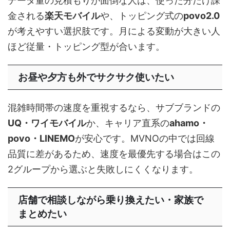
データ量の見積もりが面倒な人は、使った分だけ課
金される
楽天モバイル
や、トッピング式の
povo2.0
が考えやすい選択肢です。月による変動が大きい人
ほど従量・トッピング型が合います。
お昼や夕方も外でサクサク使いたい
混雑時間帯の速度を重視するなら、サブブランドの
UQ・ワイモバイル
か、キャリア直系の
ahamo・
povo・LINEMO
が安心です。MVNOの中では回線
品質に差があるため、速度を最優先する場合はこの
2グループから選ぶと失敗しにくくなります。
店舗で相談しながら乗り換えたい・家族で
まとめたい