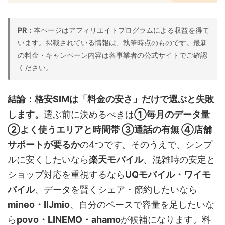
PR：
本ページはアフィリエイトプログラムによる収益を得て
います。掲載されている情報は、執筆時点のものです。最新
の料金・キャンペーン内容は各事業者の公式サイトでご確認
ください。
結論：格安SIMは「料金の安さ」だけで選ぶと失敗
します。
選ぶ前に決めるべきは
①毎月のデータ量
②よく使うエリアと時間帯 ③通話の有無 ④店舗
サポートが要るか
の4つです。そのうえで、シンプ
ルに安くしたいなら
楽天モバイル
、混雑時の安定と
ショップ対応を重視するなら
UQモバイル・ワイモ
バイル
、データを賢くシェア・節約したいなら
mineo・IIJmio
、自分のペースで容量を足したいな
ら
povo・LINEMO・ahamo
が候補になります。料