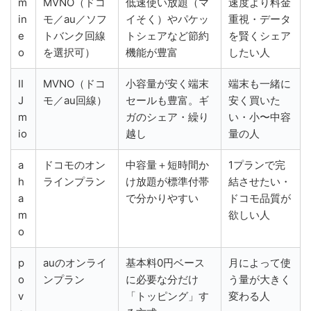
m
MVNO（ドコ
低速使い放題（マ
速度より料金
in
モ／au／ソフ
イそく）やパケッ
重視・データ
e
トバンク回線
トシェアなど節約
を賢くシェア
o
を選択可）
機能が豊富
したい人
II
MVNO（ドコ
小容量が安く端末
端末も一緒に
J
モ／au回線）
セールも豊富。ギ
安く買いた
m
ガのシェア・繰り
い・小〜中容
io
越し
量の人
a
ドコモのオン
中容量＋短時間か
1プランで完
h
ラインプラン
け放題が標準付帯
結させたい・
a
で分かりやすい
ドコモ品質が
m
欲しい人
o
p
auのオンライ
基本料0円ベース
月によって使
o
ンプラン
に必要な分だけ
う量が大きく
v
「トッピング」す
変わる人