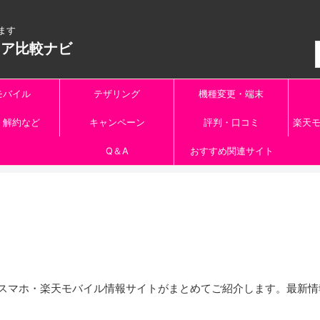
ます
リア比較ナビ
モバイル
テザリング
機種変更・端末
・解約など
キャンペーン
評判・口コミ
楽天モ
Q＆A
おすすめ関連サイト
ースマホ・楽天モバイル情報サイトがまとめてご紹介します。最新情報