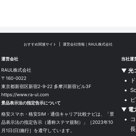
おすすめ関連サイト
運営会社情報｜RAUL株式会社
運営会社
当社運
RAUL株式会社
▼ 光
〒160-0022
ド
東京都新宿区新宿2-9-22 多摩川新宿ビル3F
S
https://www.ra-ul.com
ビ
景品表示法の指定告示について
▼ 電
格安スマホ・格安SIM・通信キャリア比較ナビは、「景
コ
品表示法の指定告示（通称ステマ規制）」［2023年10
長
月1日(日)施行］を遵守しています。