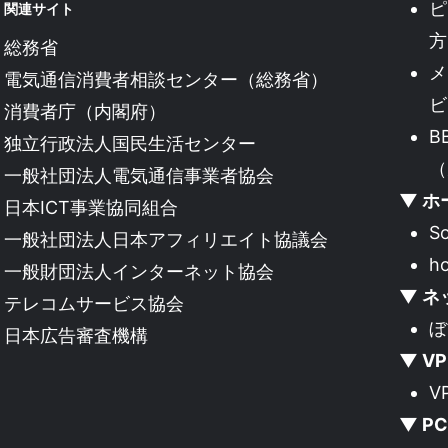
ピ
関連サイト
方
総務省
メ
電気通信消費者相談センター（総務省）
ビ
消費者庁（内閣府）
B
独立行政法人国民生活センター
（
一般社団法人電気通信事業者協会
▼ ホ
日本ICT事業協同組合
S
一般社団法人日本アフィリエイト協議会
h
一般財団法人インターネット協会
▼ ネ
テレコムサービス協会
ぼ
日本広告審査機構
▼ V
V
▼ P