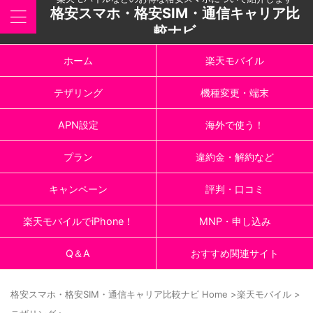
格安スマホ・格安SIM・通信キャリア比
較ナビ
ホーム
楽天モバイル
テザリング
機種変更・端末
APN設定
海外で使う！
プラン
違約金・解約など
キャンペーン
評判・口コミ
楽天モバイルでiPhone！
MNP・申し込み
Q＆A
おすすめ関連サイト
格安スマホ・格安SIM・通信キャリア比較ナビ Home
>
楽天モバイル
>