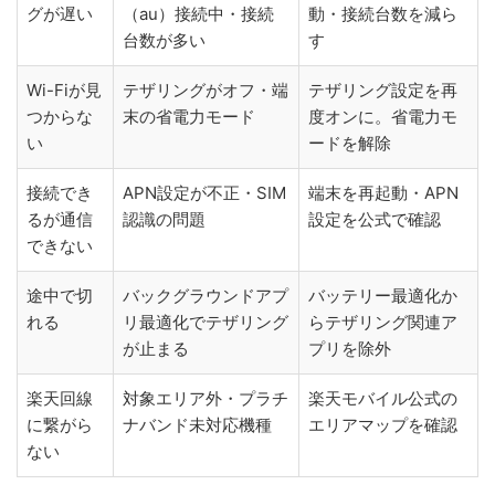
グが遅い
（au）接続中・接続
動・接続台数を減ら
台数が多い
す
Wi-Fiが見
テザリングがオフ・端
テザリング設定を再
つからな
末の省電力モード
度オンに。省電力モ
い
ードを解除
接続でき
APN設定が不正・SIM
端末を再起動・APN
るが通信
認識の問題
設定を公式で確認
できない
途中で切
バックグラウンドアプ
バッテリー最適化か
れる
リ最適化でテザリング
らテザリング関連ア
が止まる
プリを除外
楽天回線
対象エリア外・プラチ
楽天モバイル公式の
に繋がら
ナバンド未対応機種
エリアマップを確認
ない