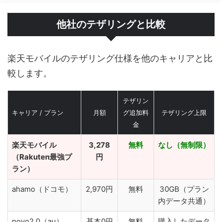
他社のテザリングと比較
楽天モバイルのテザリング仕様を他のキャリアと比
較します。
テザリン
キャリア / プラン
月額
グ追加料
テザリング上限
金
楽天モバイル
3,278
無料
なし（無制限）
（Rakuten最強プ
円
ラン）
ahamo（ドコモ）
2,970円
無料
30GB（プラン
内データ共通）
povo2.0（au）
基本0円
無料
購入したデータ