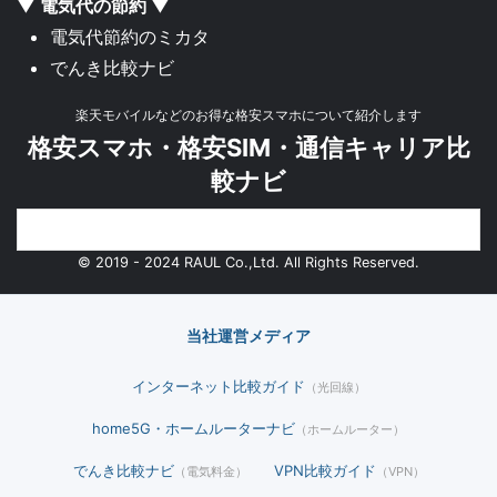
▼ 電気代の節約 ▼
電気代節約のミカタ
でんき比較ナビ
楽天モバイルなどのお得な格安スマホについて紹介します
格安スマホ・格安SIM・通信キャリア比
較ナビ
© 2019 - 2024 RAUL Co.,Ltd. All Rights Reserved.
当社運営メディア
インターネット比較ガイド
（光回線）
home5G・ホームルーターナビ
（ホームルーター）
でんき比較ナビ
VPN比較ガイド
（電気料金）
（VPN）