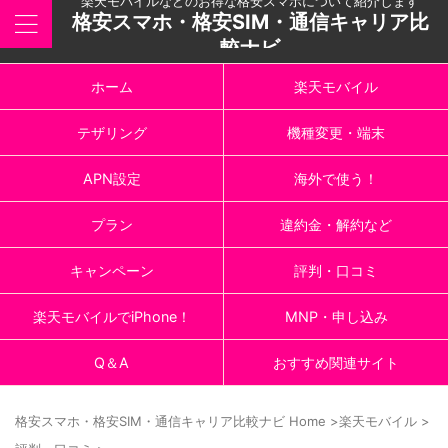
楽天モバイルなどのお得な格安スマホについて紹介します
格安スマホ・格安SIM・通信キャリア比
較ナビ
ホーム
楽天モバイル
テザリング
機種変更・端末
APN設定
海外で使う！
プラン
違約金・解約など
キャンペーン
評判・口コミ
楽天モバイルでiPhone！
MNP・申し込み
Q＆A
おすすめ関連サイト
格安スマホ・格安SIM・通信キャリア比較ナビ Home
>
楽天モバイル
>