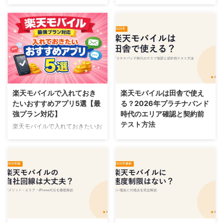
my 楽天モバイルとは？できるこ
と7つと使い方を徹底解説（料
楽天モバイルは通信速度の切り替
金・データ・手続き）を解説。
えができる？最強プランの現状と
my 楽天モバイルとは？（アプリ
旧プラン（MVNO）の切り替えを
／Webで使えるマイページ）な
解説。Rakuten最強プランは「国
ど、手順・注意点を詳しく説明し
内の速度切り替え」非対応など、
ます。
手順・注意点を詳しく説明しま
す。【2026年版】
2026/8/4
2026/8/6
楽天モバイルで入れておき
楽天モバイルは田舎で使え
たいおすすめアプリ5選【最
る？2026年プラチナバンド
強プラン対応】
時代のエリア確認と契約前
テスト方法
楽天モバイルで入れておきたいお
すすめアプリ5選を解説。楽天モ
楽天モバイルは田舎でもつなが
バイルで使うおすすめアプリ5
る？エリアの現実と確認方法を解
選！【2026年最新版】など、手
説。楽天モバイルは田舎でもつな
順・注意点を詳しく説明します。
がる？2026年最新事情とエリア
確認方法など、手順・注意点を詳
しく説明します。【2026年版】
2026/8/6
2026/8/6