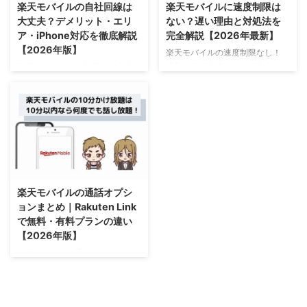
楽天モバイルの自社回線は
楽天モバイルに速度制限は
大丈夫？デメリット・エリ
ない？遅い理由と対処法を
ア・iPhone対応を徹底解説
完全解説【2026年最新】
【2026年版】
楽天モバイルの速度制限なし！
1Mbpsでできること・できないこ
楽天モバイルの自社回線は大丈
とを解説を解説。楽天モバイルの
夫？デメリット・エリア・
速度制限はどうなっている？
iPhone対応を徹底解説を解説。
【2026年版】など、手順・注意
楽天モバイルはどんな回線？今は
点を詳しく説明します。
自社回線がメインなど、手順・注
意点を詳しく説明します。
【2026年版】
2026/8/4
楽天モバイルの通話オプシ
ョンまとめ｜Rakuten Link
で無料・有料プランの違い
【2026年版】
楽天モバイルの通話オプションま
とめを解説。Rakuten Linkアプ
リで無料通話する方法など、手
順・注意点を詳しく説明します。