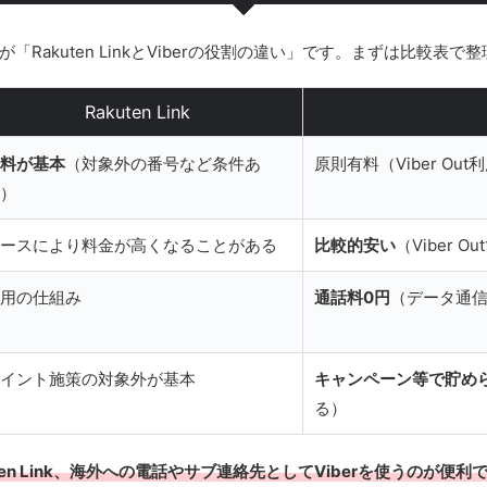
Rakuten LinkとViberの役割の違い」です。まずは比較表
Rakuten Link
料が基本
（対象外の番号など条件あ
原則有料（Viber Out
）
ースにより料金が高くなることがある
比較的安い
（Viber O
用の仕組み
通話料0円
（データ通
イント施策の対象外が基本
キャンペーン等で貯め
る）
en Link、海外への電話やサブ連絡先としてViberを使うのが便利