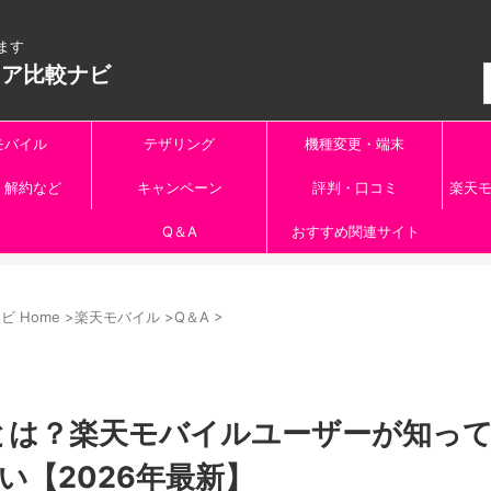
ます
リア比較ナビ
モバイル
テザリング
機種変更・端末
・解約など
キャンペーン
評判・口コミ
楽天モ
Q＆A
おすすめ関連サイト
 Home
>
楽天モバイル
>
Q＆A
>
ー）とは？楽天モバイルユーザーが知っ
の違い【2026年最新】