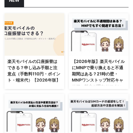
NEW
2026/8/6
2026/8/4
楽天モバイルの口座振替は
【2026年版】楽天モバイル
できる？申し込み手順と注
にMNPで乗り換えると不通
意点（手数料110円・ポイン
期間はある？21時の壁・
ト・端末代）【2026年版】
MNPワンストップ対応キャ
リア・料金が重なりにくい
楽天モバイルの口座振替はでき
コツ
る？申し込み手順と注意点（手数
料110円・ポイント・端末代）を
楽天モバイルにMNPで乗り換え
解説。楽天モバイルは口座振替が
ると不通期間はある？21時の壁と
できる（2026年も対応）など、
開通タイミング、料金が重なりを
手順・注意点を詳しく説明しま
解説。楽天モバイルに不通期間
す。【2026年版】
（電話が使えない期間）はある？
など、手順・注意点を詳しく説明
2026/8/4
2026/8/4