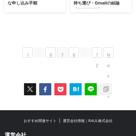
な申し込み手順
持ち運び・Gmailの結論
【2026年版】
楽天モバイルを新規電話番号で契
約する方法を解説。楽天モバイル
楽天モバイルはMMSに対応して
の新規契約：まず押さえる3つの
いません。iPhoneで「MMS機能
ポイントなど、手順・注意点を詳
を有効にする必要があります」と
しく説明します。【2026年版】
表示された時の対処法と、楽メー
ル(@rakumail.jp)・iMessage・
Gmailの使い分け・楽メールの設
…
…
定手順を解説します。
1
6
7
8
1
N
2
e
x
t
»
おすすめ関連サイト
運営会社情報｜RAUL株式会社
運営会社