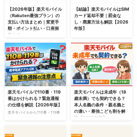
します。【2026年版】
【2026年版】楽天モバイル
【結論】楽天モバイルはSIM
（Rakuten最強プラン）の
カード返却不要｜罰金な
支払い方法まとめ｜変更手
し・廃棄方法も解説【2026
順・ポイント払い・口座振
年版】
替まで
楽天モバイルはSIMカード返却不
要を解説。SIMカードの処分方法
楽天モバイル（Rakuten最強プラ
（返却不要な場合）など、手順・
ン）の支払い方法まとめを解説。
注意点を詳しく説明します。
楽天モバイルの料金の支払い方
【2026年版】
法・クレジットカードで支払うな
ど、手順・注意点を詳しく説明し
ます。【2026年版】
2026/8/1
2026/8/4
楽天モバイルで110番・119
楽天モバイルは未成年（18
番はかけられる？緊急通報
歳未満）でも契約できる？
の仕様を解説【2026年版】
本人名義の条件・親名義と
の違い・最強こども割を解
楽天モバイルから110番・119番
説【2026年版】
などの緊急通報はかけられます
（VoLTE回線経由）。正しいかけ
PR：本ページはアフィリエイト
方と注意点、電波が届かない場所
プログラムによる収益を得ていま
での他社プラチナバンド自動ロー