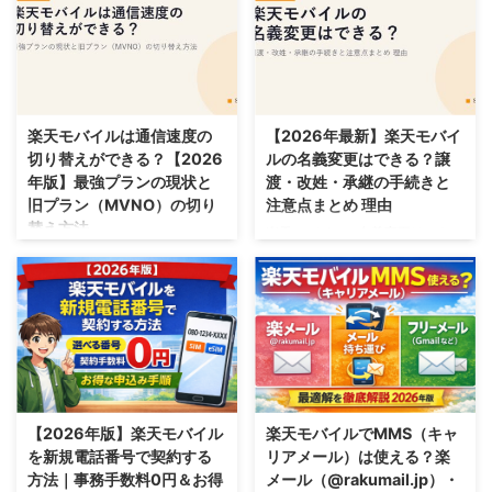
す。掲載されている情報は、執筆
ミングの仕様を公式情報をもとに
時点のものです。最新の料金・キ
解説します。
ャンペーン内容は各事業者の公式
サイトでご確認ください。 結論
（2026年時点の要点） 18歳未満
2026/8/6
2026/8/6
でも本人名義で申し込み可能（保
護者の同意書・本人確認などが必
楽天モバイルは通信速度の
【2026年最新】楽天モバイ
要） 18歳・19歳は成人扱いのた
切り替えができる？【2026
ルの名義変更はできる？譲
め、原則として本人だけで申し込
年版】最強プランの現状と
渡・改姓・承継の手続きと
みできます 18歳未満はフィルタ
旧プラン（MVNO）の切り
注意点まとめ 理由
リング（あんしんコントロール）
替え方法
楽天モバイルの名義変更はでき
の契約が原則必須 最強こども割
る？譲渡・改姓・承継の手続きと
楽天モバイルは通信速度の切り替
（12歳まで）／最強青春割
注意点まとめ 理由を解説。楽天
えができる？最強プランの現状と
（13〜22歳）で月額が割引され
モバイルの名義変更は3種類｜ま
旧プラン（MVNO）の切り替えを
ます ▶あわせて読み ...
ずは自分のケースを確認など、手
解説。Rakuten最強プランは「国
順・注意点を詳しく説明します。
内の速度切り替え」非対応など、
【2026年最新】
手順・注意点を詳しく説明しま
す。【2026年版】
2026/8/4
2026/8/4
【2026年版】楽天モバイル
楽天モバイルでMMS（キャ
を新規電話番号で契約する
リアメール）は使える？楽
方法｜事務手数料0円＆お得
メール（@rakumail.jp）・